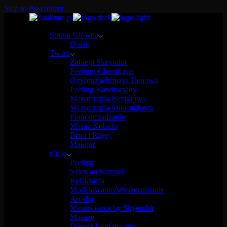
Skip to the content
Strona Główna
O nas
Twarz
Zabiegi Skeyndor
Peelingi Chemiczne
Oxybrazja/Infuzja Tlenowa
Peeling Kawitacyjny
Mezoterapia Bezigłowa
Mezoterapia Mikroigłowa
Fotoodmładzanie
Masaż Kobido
Brwi i Rzęsy
Makijaż
Ciało
Peeling
Salco au Naturel
Relaksacja
Modelowanie/Wyszczuplanie
Arosha
Mesoscience by Skyendor
Masaże
Drenaż Limfatyczny