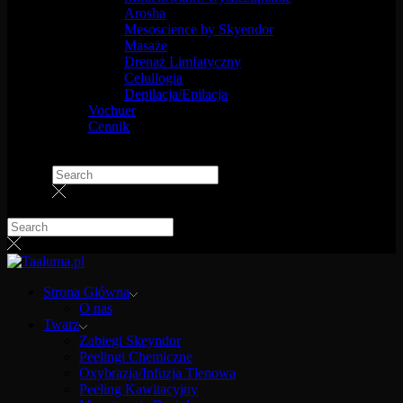
Arosha
Mesoscience by Skyendor
Masaże
Drenaż Limfatyczny
Celullogia
Depilacja/Epilacja
Vochuer
Cennik
Strona Główna
O nas
Twarz
Zabiegi Skeyndor
Peelingi Chemiczne
Oxybrazja/Infuzja Tlenowa
Peeling Kawitacyjny