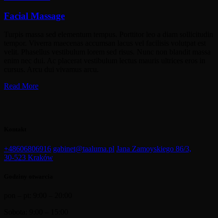
Facial Massage
Turpis massa sed elementum tempus. Porttitor leo a diam sollicitudin
tempor. Viverra maecenas accumsan lacus vel facilisis volutpat est
velit. Phasellus vestibulum lorem sed risus. Nunc non blandit massa
enim nec dui. Ac placerat vestibulum lectus mauris ultrices eros in
cursus. Arcu dui vivamus arcu.
Read More
Kontakt
+48606806916
gabinet@taaluma.pl
Jana Zamoyskiego 86/3,
30-523 Kraków
Godziny otwarcia
pon – pt: 9:00 – 20:00
Sobota: 9:00 – 15:00