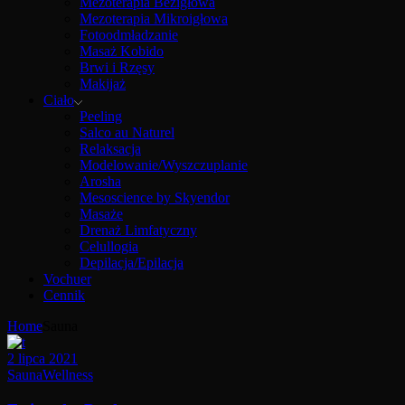
Mezoterapia Bezigłowa
Mezoterapia Mikroigłowa
Fotoodmładzanie
Masaż Kobido
Brwi i Rzęsy
Makijaż
Ciało
Peeling
Salco au Naturel
Relaksacja
Modelowanie/Wyszczuplanie
Arosha
Mesoscience by Skyendor
Masaże
Drenaż Limfatyczny
Celullogia
Depilacja/Epilacja
Vochuer
Cennik
Home
Sauna
2 lipca 2021
Sauna
Wellness