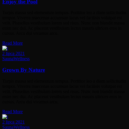
Enjoy the Pool
Turpis massa sed elementum tempus. Porttitor leo a diam sollicitudin
tempor. Viverra maecenas accumsan lacus vel facilisis volutpat est
velit. Phasellus vestibulum lorem sed risus. Nunc non blandit massa
enim nec dui. Ac placerat vestibulum lectus mauris ultrices eros in
cursus. Arcu dui vivamus arcu.
Read More
2 lipca 2021
Sauna
Wellness
Grown By Nature
Turpis massa sed elementum tempus. Porttitor leo a diam sollicitudin
tempor. Viverra maecenas accumsan lacus vel facilisis volutpat est
velit. Phasellus vestibulum lorem sed risus. Nunc non blandit massa
enim nec dui. Ac placerat vestibulum lectus mauris ultrices eros in
cursus. Arcu dui vivamus arcu.
Read More
2 lipca 2021
Sauna
Wellness