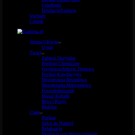
Celullogia
Depilacja/Epilacja
Vochuer
Cennik
Strona Główna
O nas
Twarz
Zabiegi Skeyndor
Peelingi Chemiczne
Oxybrazja/Infuzja Tlenowa
Peeling Kawitacyjny
Mezoterapia Bezigłowa
Mezoterapia Mikroigłowa
Fotoodmładzanie
Masaż Kobido
Brwi i Rzęsy
Makijaż
Ciało
Peeling
Salco au Naturel
Relaksacja
Modelowanie/Wyszczuplanie