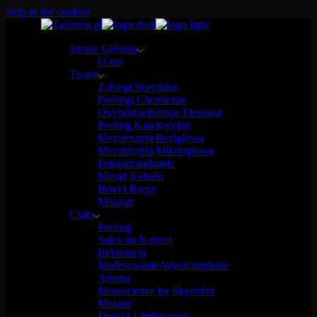
Skip to the content
Strona Główna
O nas
Twarz
Zabiegi Skeyndor
Peelingi Chemiczne
Oxybrazja/Infuzja Tlenowa
Peeling Kawitacyjny
Mezoterapia Bezigłowa
Mezoterapia Mikroigłowa
Fotoodmładzanie
Masaż Kobido
Brwi i Rzęsy
Makijaż
Ciało
Peeling
Salco au Naturel
Relaksacja
Modelowanie/Wyszczuplanie
Arosha
Mesoscience by Skyendor
Masaże
Drenaż Limfatyczny