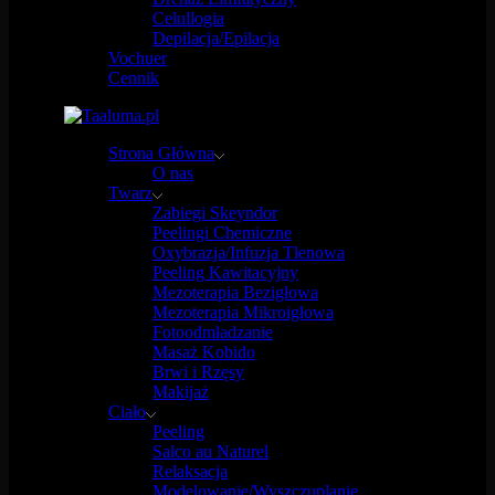
Celullogia
Depilacja/Epilacja
Vochuer
Cennik
Strona Główna
O nas
Twarz
Zabiegi Skeyndor
Peelingi Chemiczne
Oxybrazja/Infuzja Tlenowa
Peeling Kawitacyjny
Mezoterapia Bezigłowa
Mezoterapia Mikroigłowa
Fotoodmładzanie
Masaż Kobido
Brwi i Rzęsy
Makijaż
Ciało
Peeling
Salco au Naturel
Relaksacja
Modelowanie/Wyszczuplanie