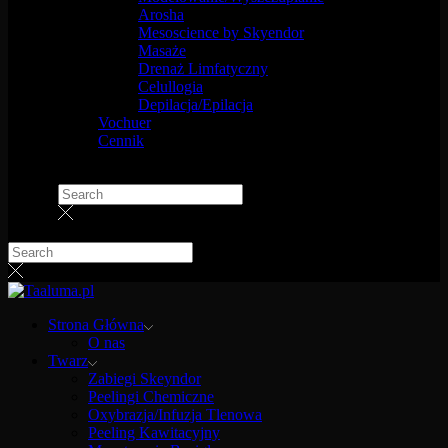
Arosha
Mesoscience by Skyendor
Masaże
Drenaż Limfatyczny
Celullogia
Depilacja/Epilacja
Vochuer
Cennik
Strona Główna
O nas
Twarz
Zabiegi Skeyndor
Peelingi Chemiczne
Oxybrazja/Infuzja Tlenowa
Peeling Kawitacyjny