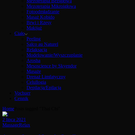
Mezoterapia Bezigłowa
Mezoterapia Mikroigłowa
Fotoodmładzanie
Masaż Kobido
Brwi i Rzęsy
Makijaż
Ciało
Peeling
Salco au Naturel
Relaksacja
Modelowanie/Wyszczuplanie
Arosha
Mesoscience by Skyendor
Masaże
Drenaż Limfatyczny
Celullogia
Depilacja/Epilacja
Vochuer
Cennik
Home
Posts tagged "Thai Chi"
2 lipca 2021
Massage
Relax