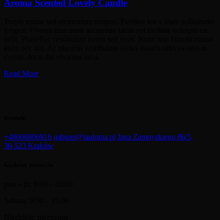
Aroma Scented Lovely Candle
Turpis massa sed elementum tempus. Porttitor leo a diam sollicitudin
tempor. Viverra maecenas accumsan lacus vel facilisis volutpat est
velit. Phasellus vestibulum lorem sed risus. Nunc non blandit massa
enim nec dui. Ac placerat vestibulum lectus mauris ultrices eros in
cursus. Arcu dui vivamus arcu.
Read More
Kontakt
+48606806916
gabinet@taaluma.pl
Jana Zamoyskiego 86/3,
30-523 Kraków
Godziny otwarcia
pon – pt: 9:00 – 20:00
Sobota: 9:00 – 15:00
Niedziela: nieczynne