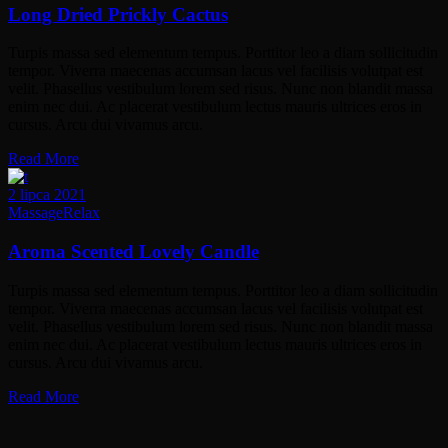
Long Dried Prickly Cactus
Turpis massa sed elementum tempus. Porttitor leo a diam sollicitudin
tempor. Viverra maecenas accumsan lacus vel facilisis volutpat est
velit. Phasellus vestibulum lorem sed risus. Nunc non blandit massa
enim nec dui. Ac placerat vestibulum lectus mauris ultrices eros in
cursus. Arcu dui vivamus arcu.
Read More
2 lipca 2021
Massage
Relax
Aroma Scented Lovely Candle
Turpis massa sed elementum tempus. Porttitor leo a diam sollicitudin
tempor. Viverra maecenas accumsan lacus vel facilisis volutpat est
velit. Phasellus vestibulum lorem sed risus. Nunc non blandit massa
enim nec dui. Ac placerat vestibulum lectus mauris ultrices eros in
cursus. Arcu dui vivamus arcu.
Read More