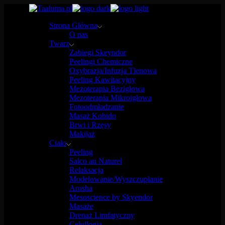
Skip
to
Strona Główna
the
O nas
content
Twarz
Zabiegi Skeyndor
Peelingi Chemiczne
Oxybrazja/Infuzja Tlenowa
Peeling Kawitacyjny
Mezoterapia Bezigłowa
Mezoterapia Mikroigłowa
Fotoodmładzanie
Masaż Kobido
Brwi i Rzęsy
Makijaż
Ciało
Peeling
Salco au Naturel
Relaksacja
Modelowanie/Wyszczuplanie
Arosha
Mesoscience by Skyendor
Masaże
Drenaż Limfatyczny
Celullogia