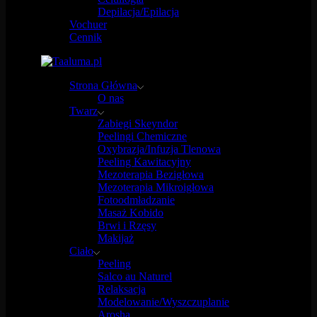
Depilacja/Epilacja
Vochuer
Cennik
Strona Główna
O nas
Twarz
Zabiegi Skeyndor
Peelingi Chemiczne
Oxybrazja/Infuzja Tlenowa
Peeling Kawitacyjny
Mezoterapia Bezigłowa
Mezoterapia Mikroigłowa
Fotoodmładzanie
Masaż Kobido
Brwi i Rzęsy
Makijaż
Ciało
Peeling
Salco au Naturel
Relaksacja
Modelowanie/Wyszczuplanie
Arosha