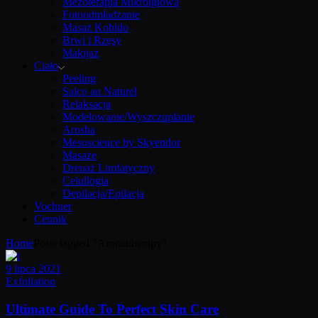
Mezoterapia Mikroigłowa
Fotoodmładzanie
Masaż Kobido
Brwi i Rzęsy
Makijaż
Ciało
Peeling
Salco au Naturel
Relaksacja
Modelowanie/Wyszczuplanie
Arosha
Mesoscience by Skyendor
Masaże
Drenaż Limfatyczny
Celullogia
Depilacja/Epilacja
Vochuer
Cennik
Home
Posts tagged "Aromatherapy"
9 lipca 2021
Exfoliation
Ultimate Guide To Perfect Skin Care