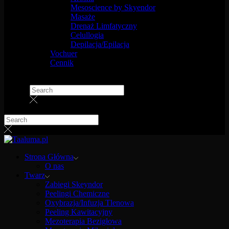
Mesoscience by Skyendor
Masaże
Drenaż Limfatyczny
Celullogia
Depilacja/Epilacja
Vochuer
Cennik
Strona Główna
O nas
Twarz
Zabiegi Skeyndor
Peelingi Chemiczne
Oxybrazja/Infuzja Tlenowa
Peeling Kawitacyjny
Mezoterapia Bezigłowa