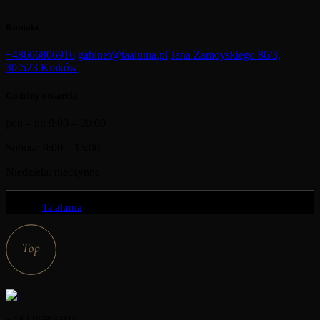
Kontakt
+48606806916
gabinet@taaluma.pl
Jana Zamoyskiego 86/3,
30-523 Kraków
Godziny otwarcia
pon – pt: 9:00 – 20:00
Sobota: 9:00 – 15:00
Niedziela: nieczynne
© 2022
Ta'aluma
, All Rights Reserved
+48 606806916