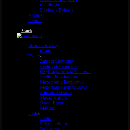
Celullogia
Depilacja/Epilacja
Vochuer
Cennik
Search
Strona Główna
O nas
Twarz
Zabiegi Skeyndor
Peelingi Chemiczne
Oxybrazja/Infuzja Tlenowa
Peeling Kawitacyjny
Mezoterapia Bezigłowa
Mezoterapia Mikroigłowa
Fotoodmładzanie
Masaż Kobido
Brwi i Rzęsy
Makijaż
Ciało
Peeling
Salco au Naturel
Relaksacja