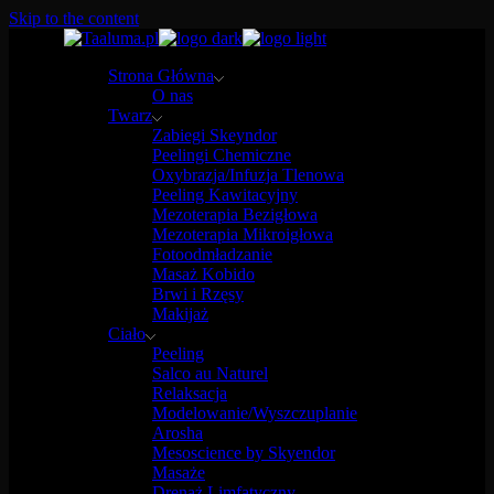
Skip to the content
Strona Główna
O nas
Twarz
Zabiegi Skeyndor
Peelingi Chemiczne
Oxybrazja/Infuzja Tlenowa
Peeling Kawitacyjny
Mezoterapia Bezigłowa
Mezoterapia Mikroigłowa
Fotoodmładzanie
Masaż Kobido
Brwi i Rzęsy
Makijaż
Ciało
Peeling
Salco au Naturel
Relaksacja
Modelowanie/Wyszczuplanie
Arosha
Mesoscience by Skyendor
Masaże
Drenaż Limfatyczny