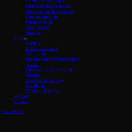
Peeling Kawitacyjny
Mezoterapia Bezigłowa
Mezoterapia Mikroigłowa
Fotoodmładzanie
Masaż Kobido
Brwi i Rzęsy
Makijaż
Ciało
Peeling
Salco au Naturel
Relaksacja
Modelowanie/Wyszczuplanie
Arosha
Mesoscience by Skyendor
Masaże
Drenaż Limfatyczny
Celullogia
Depilacja/Epilacja
Vochuer
Cennik
Home
Shop
Three Columns