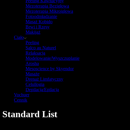
Peeling Kawitacyjny
Mezoterapia Bezigłowa
Mezoterapia Mikroigłowa
Fotoodmładzanie
Masaż Kobido
Brwi i Rzęsy
Makijaż
Ciało
Peeling
Salco au Naturel
Relaksacja
Modelowanie/Wyszczuplanie
Arosha
Mesoscience by Skyendor
Masaże
Drenaż Limfatyczny
Celullogia
Depilacja/Epilacja
Vochuer
Cennik
Standard List