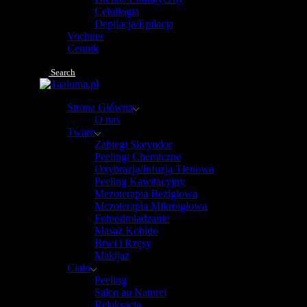
Celullogia
Depilacja/Epilacja
Vochuer
Cennik
Search
Strona Główna
O nas
Twarz
Zabiegi Skeyndor
Peelingi Chemiczne
Oxybrazja/Infuzja Tlenowa
Peeling Kawitacyjny
Mezoterapia Bezigłowa
Mezoterapia Mikroigłowa
Fotoodmładzanie
Masaż Kobido
Brwi i Rzęsy
Makijaż
Ciało
Peeling
Salco au Naturel
Relaksacja