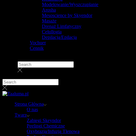
Modelowanie/Wyszczuplanie
Arosha
Mesoscience by Skyendor
Masaże
Drenaż Limfatyczny
Celullogia
Depilacja/Epilacja
Vochuer
Cennik
Strona Główna
O nas
Twarz
Zabiegi Skeyndor
Peelingi Chemiczne
Oxybrazja/Infuzja Tlenowa