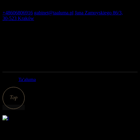
Kontakt
+48606806916
gabinet@taaluma.pl
Jana Zamoyskiego 86/3,
30-523 Kraków
Godziny otwarcia
pon – pt: 9:00 – 20:00
Sobota: 9:00 – 15:00
Niedziela: nieczynne
© 2022
Ta'aluma
, All Rights Reserved
+48 606806916
gabinet@taaluma.pl