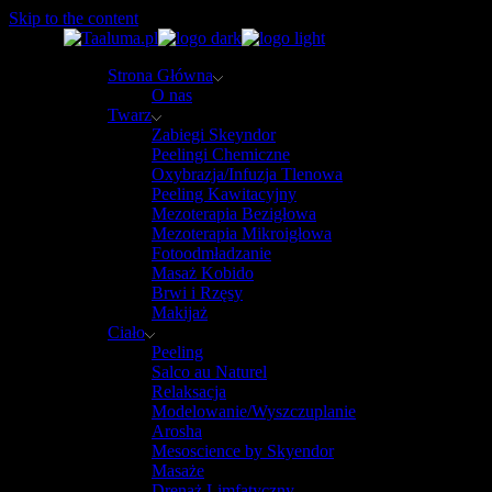
Skip to the content
Strona Główna
O nas
Twarz
Zabiegi Skeyndor
Peelingi Chemiczne
Oxybrazja/Infuzja Tlenowa
Peeling Kawitacyjny
Mezoterapia Bezigłowa
Mezoterapia Mikroigłowa
Fotoodmładzanie
Masaż Kobido
Brwi i Rzęsy
Makijaż
Ciało
Peeling
Salco au Naturel
Relaksacja
Modelowanie/Wyszczuplanie
Arosha
Mesoscience by Skyendor
Masaże
Drenaż Limfatyczny